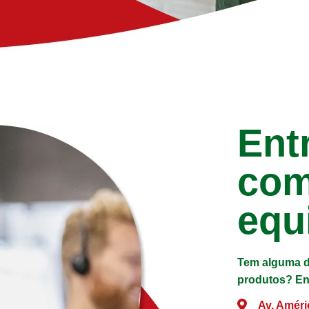
Ent
com
equ
Tem alguma d
produtos? En
Av. Améri