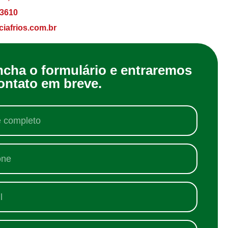
-3610
ciafrios.com.br
ncha o formulário e entraremos
ontato em breve.