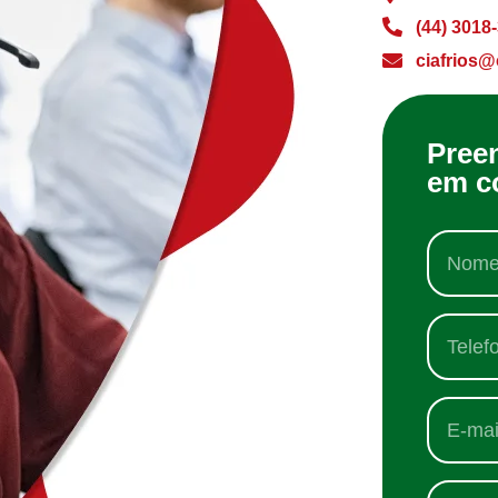
(44) 3018
ciafrios@
Pree
em c