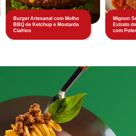
Burger Artesanal com Molho
Mignon Su
BBQ de Ketchup e Mostarda
Extrato d
Ciafrios
com Pole