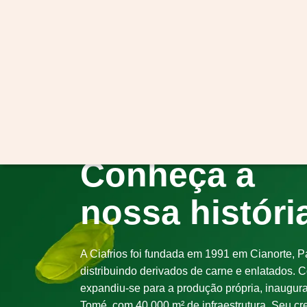
Rústico de Doce de
Torta Mousse de Cho
 Ciafrios com Nozes e
Branco com Doce de
late Meio Amargo
Morango Ciafrios
Conheça a
nossa históri
A Ciafrios foi fundada em 1991 em Cianorte, P
distribuindo derivados de carne e enlatados. C
expandiu-se para a produção própria, inaugu
Tomé, com 40.000 m² de infraestrutura. Seu c