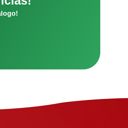
ícias!
álogo!