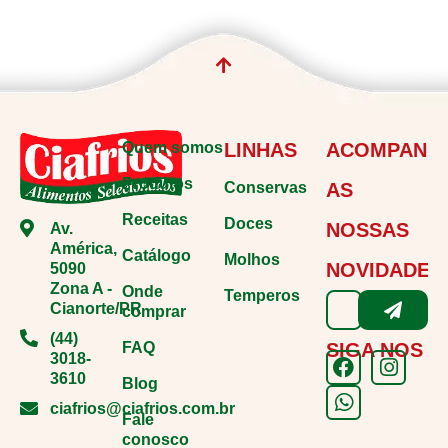
Quem somos
LINHAS
ACOMPANH
Produtos
Conservas
AS
Receitas
Doces
NOSSAS
Av.
América,
Catálogo
Molhos
NOVIDADES
5090
Zona A -
Onde
Temperos
Cianorte/PR
comprar
(44)
FAQ
SIGA NOS
3018-
3610
Blog
ciafrios@ciafrios.com.br
Fale
conosco