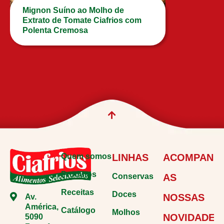
Mignon Suíno ao Molho de
Extrato de Tomate Ciafrios com
Polenta Cremosa
Quem somos
LINHAS
ACOMPANH
Produtos
Conservas
AS
Receitas
Doces
NOSSAS
Av.
América,
Catálogo
Molhos
NOVIDADES
5090