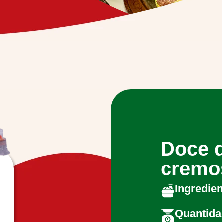
Doce 
cremo
Ingredie
Quantida