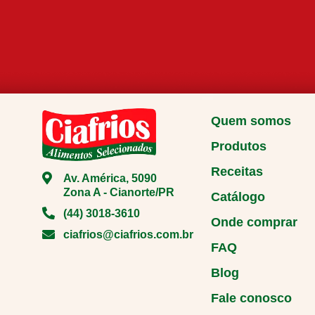
Quem somos
Produtos
Receitas
Av. América, 5090
Zona A - Cianorte/PR
Catálogo
(44) 3018-3610
Onde comprar
ciafrios@ciafrios.com.br
FAQ
Blog
Fale conosco