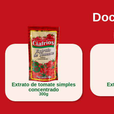
Doc
Extrato de tomate simples
Ex
concentrado
300g