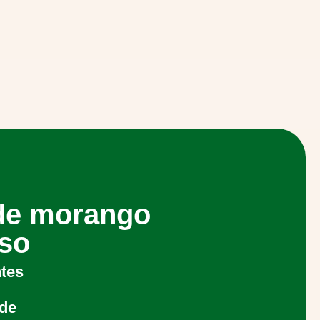
de morango
so
ntes
de