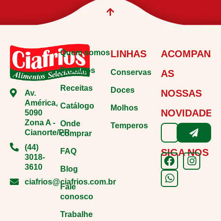
Quem somos
LINHAS
ACOMPANH
Produtos
Conservas
AS
Receitas
Doces
NOSSAS
Av.
América,
Catálogo
Molhos
NOVIDADES
5090
Zona A -
Onde
Temperos
Cianorte/PR
comprar
(44)
FAQ
SIGA NOS
3018-
3610
Blog
ciafrios@ciafrios.com.br
Fale
conosco
Trabalhe