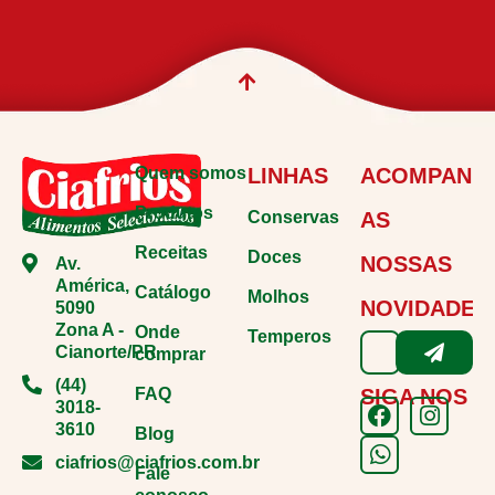
Quem somos
LINHAS
ACOMPANH
Produtos
Conservas
AS
Receitas
Doces
NOSSAS
Av.
América,
Catálogo
Molhos
NOVIDADES
5090
Zona A -
Onde
Temperos
Cianorte/PR
comprar
(44)
FAQ
SIGA NOS
3018-
3610
Blog
ciafrios@ciafrios.com.br
Fale